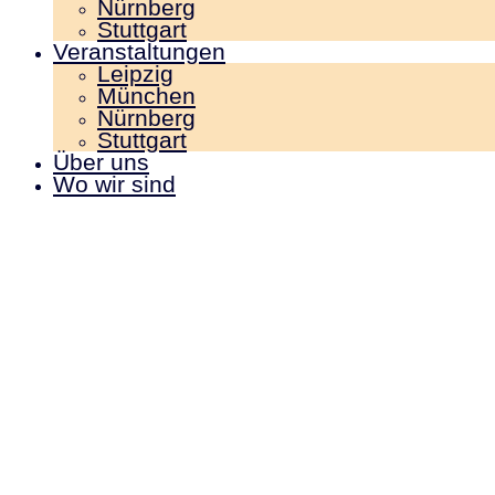
Nürnberg
Stuttgart
Veranstaltungen
Leipzig
München
Nürnberg
Stuttgart
Über uns
Wo wir sind