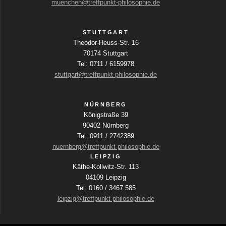
i
muenchen@treffpunkt-philosophie.de
v
i
n
c
i
g
h
STUTTGART
a
Theodor-Heuss-Str. 16
g
b
t
70174 Stuttgart
e
e
Tel: 0711 / 6159978
a
f
stuttgart@treffpunkt-philosophie.de
n
e
t
l
-
d
NÜRNBERG
i
N
e
Königstraße 39
r
a
90402 Nürnberg
o
w
Tel: 0911 / 2742389
v
i
nuernberg@treffpunkt-philosophie.de
n
r
i
LEIPZIG
d
Käthe-Kollwitz-Str. 113
g
d
04109 Leipzig
i
a
Tel: 0160 / 3467 585
e
leipzig@treffpunkt-philosophie.de
t
L
i
i
s