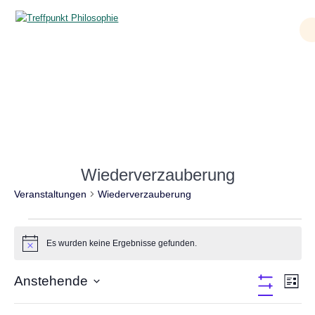
Zum
Inhalt
springen
Veranstaltungen
Wiederverzauberung
Veranstaltungen
Wiederverzauberung
Veranstaltungen
Es wurden keine Ergebnisse gefunden.
Hinweis
A
Anstehende
V
Liste
Filter
Datum
e
Verbergen
n
F
D
wählen.