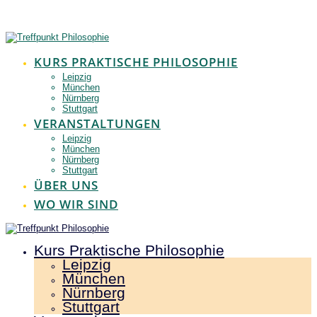
Zum
Inhalt
springen
KURS PRAKTISCHE PHILOSOPHIE
Leipzig
München
Nürnberg
Stuttgart
VERANSTALTUNGEN
Leipzig
München
Nürnberg
Stuttgart
ÜBER UNS
WO WIR SIND
Kurs Praktische Philosophie
Leipzig
München
Nürnberg
Stuttgart