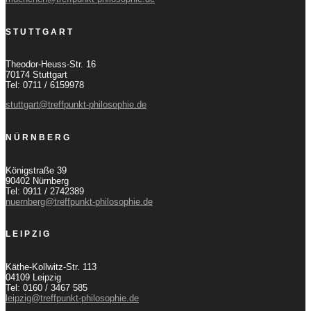
STUTTGART
Theodor-Heuss-Str. 16
70174 Stuttgart
Tel: 0711 / 6159978
stuttgart@treffpunkt-philosophie.de
NÜRNBERG
Königstraße 39
90402 Nürnberg
Tel: 0911 / 2742389
nuernberg@treffpunkt-philosophie.de
LEIPZIG
Käthe-Kollwitz-Str. 113
04109 Leipzig
Tel: 0160 / 3467 585
leipzig@treffpunkt-philosophie.de