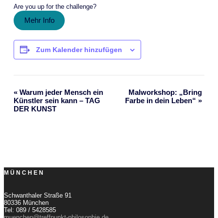
Are you up for the challenge?
Mehr Info
Zum Kalender hinzufügen
«
Warum jeder Mensch ein
Malworkshop: „Bring
Veranstaltung-
Künstler sein kann – TAG
Farbe in dein Leben“
»
DER KUNST
Navigation
MÜNCHEN
Schwanthaler Straße 91
80336 München
Tel: 089 / 5428585
muenchen@treffpunkt-philosophie.de