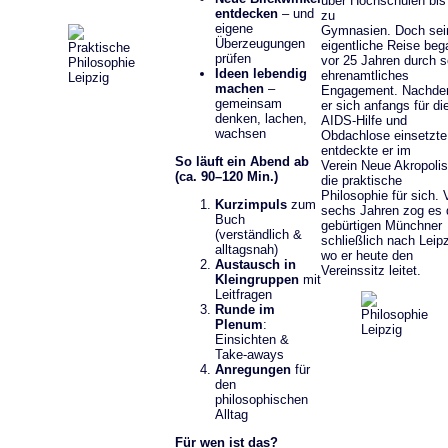
über Hochschulen bis
entdecken
– und
zu
eigene
Gymnasien. Doch sei
Überzeugungen
eigentliche Reise beg
prüfen
vor 25 Jahren durch s
Ideen lebendig
ehrenamtliches
machen
–
Engagement. Nachd
gemeinsam
er sich anfangs für di
denken, lachen,
AIDS-Hilfe und
wachsen
Obdachlose einsetzte
entdeckte er im
So läuft ein Abend ab
Verein Neue Akropolis
(ca. 90–120 Min.)
die praktische
Philosophie für sich. 
Kurzimpuls
zum
sechs Jahren zog es 
Buch
gebürtigen Münchner
(verständlich &
schließlich nach Leipz
alltagsnah)
wo er heute den
Austausch in
Vereinssitz leitet.
Kleingruppen
mit
Leitfragen
Runde im
Plenum
:
Einsichten &
Take-aways
Anregungen
für
den
philosophischen
Alltag
Für wen ist das?