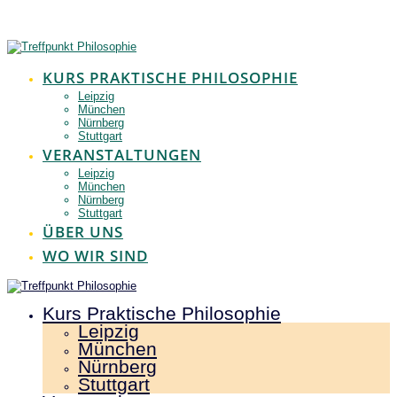
Zum
Inhalt
springen
KURS PRAKTISCHE PHILOSOPHIE
Leipzig
München
Nürnberg
Stuttgart
VERANSTALTUNGEN
Leipzig
München
Nürnberg
Stuttgart
ÜBER UNS
WO WIR SIND
Kurs Praktische Philosophie
Leipzig
München
Nürnberg
Stuttgart