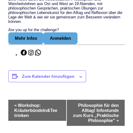
Weisheitslehren aus Ost und West an 19 Abenden, mit
philosophischen Gesprächen, praktischen Übungen zur
philosophischen Lebenskunst für den Alltag und Reflexion über die
Lage der Welt & wie wir sie gemeinsam zum Besseren verändern
können.
Are you up for the challenge?
Mehr Infos
Anmelden
Facebook
Instagram
WhatsApp
Zum Kalender hinzufügen
Veranstaltung-
«
Workshop:
Philosophie für den
Kräuterbündeln&Tee
Alltag! Infostunde
Navigation
trinken
zum Kurs „Praktische
Philosophie“
»