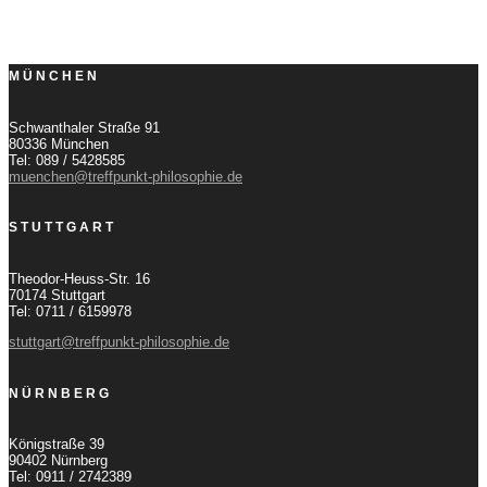
MÜNCHEN
Schwanthaler Straße 91
80336 München
Tel: 089 / 5428585
muenchen@treffpunkt-philosophie.de
STUTTGART
Theodor-Heuss-Str. 16
70174 Stuttgart
Tel: 0711 / 6159978
stuttgart@treffpunkt-philosophie.de
NÜRNBERG
Königstraße 39
90402 Nürnberg
Tel: 0911 / 2742389