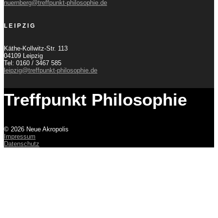
nuernberg@treffpunkt-philosophie.de
LEIPZIG
Käthe-Kollwitz-Str. 113
04109 Leipzig
Tel: 0160 / 3467 585
leipzig@treffpunkt-philosophie.de
Treffpunkt Philosophie
© 2026 Neue Akropolis
Impressum
Datenschutz