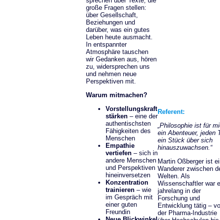
sprechen über Texte, die
große Fragen stellen:
über Gesellschaft,
Beziehungen und
darüber, was ein gutes
Leben heute ausmacht.
In entspannter
Atmosphäre tauschen
wir Gedanken aus, hören
zu, widersprechen uns
und nehmen neue
Perspektiven mit.
Warum mitmachen?
Vorstellungskraft
Referent:
stärken
– eine der
authentischsten
„Philosophie ist für m
Fähigkeiten des
ein Abenteuer, jeden 
Menschen
ein Stück über sich
Empathie
hinauszuwachsen.“
vertiefen
– sich in
andere Menschen
Martin Oßberger ist e
und Perspektiven
Wanderer zwischen d
hineinversetzen
Welten. Als
Konzentration
Wissenschaftler war e
trainieren
– wie
jahrelang in der
im Gespräch mit
Forschung und
einer guten
Entwicklung tätig – v
Freundin
der Pharma-Industrie
Neue Blickwinkel