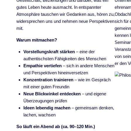
Gesellschaft, Beziehungen und darüber, was ein
Unterneh
gutes Leben heute ausmacht. In entspannter
ehrenamt
Atmosphäre tauschen wir Gedanken aus, hören zu,
Obdachlo
widersprechen uns und nehmen neue Perspektiven
sich für
mit.
gemeinnü
kennen l
Warum mitmachen?
Seminar
Veransta
Vorstellungskraft stärken
– eine der
von sei
authentischsten Fähigkeiten des Menschen
er den V
Empathie vertiefen
– sich in andere Menschen
und Perspektiven hineinversetzen
Konzentration trainieren
– wie im Gespräch
mit einer guten Freundin
Neue Blickwinkel entdecken
– und eigene
Überzeugungen prüfen
Ideen lebendig machen
– gemeinsam denken,
lachen, wachsen
So läuft ein Abend ab (ca. 90–120 Min.)