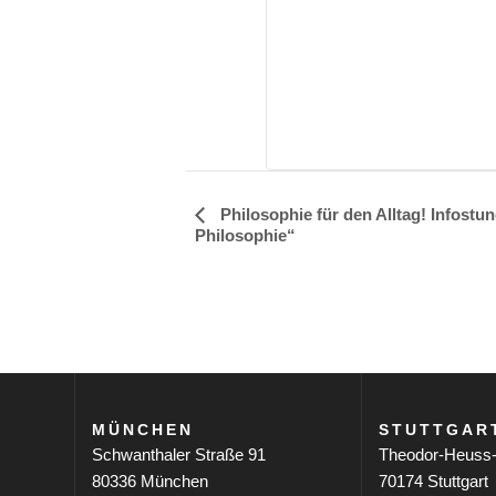
Philosophie für den Alltag! Infost
V
Philosophie“
e
r
a
n
s
MÜNCHEN
STUTTGAR
Schwanthaler Straße 91
Theodor-Heuss-
t
80336 München
70174 Stuttgart