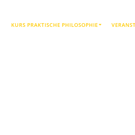
KURS PRAKTISCHE PHILOSOPHIE
VERANS
Autor:
Elisabeth Tauschitz
Neue Akropolis • Schule der Philosophie