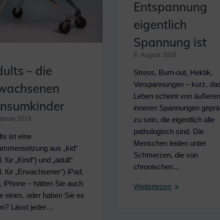
Entspannung
eigentlich
Spannung ist
8. August 2018
dults – die
Stress, Burn-out, Hektik,
Verspannungen – kurz, da
wachsenen
Leben scheint von äußere
nsumkinder
inneren Spannungen geprä
Januar 2019
zu sein, die eigentlich alle
pathologisch sind. Die
ts ist eine
Menschen leiden unter
mmensetzung aus „kid“
Schmerzen, die von
. für „Kind“) und „adult“
chronischen…
l. für „Erwachsener“) iPad,
, iPhone – hätten Sie auch
Weiterlesen
e eines, oder haben Sie es
n? Lässt jeder…