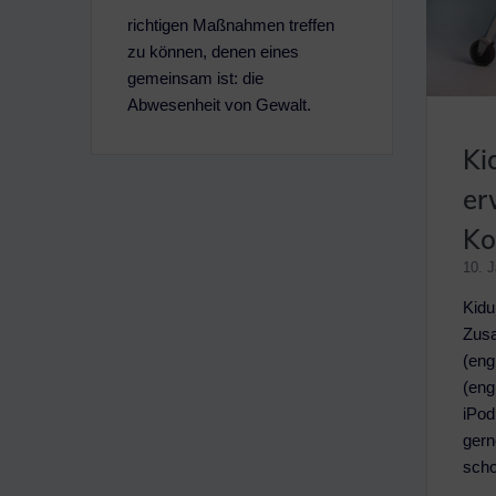
richtigen Maßnahmen treffen
zu können, denen eines
gemeinsam ist: die
Abwesenheit von Gewalt.
Ki
er
Ko
10. 
Kidul
Zusa
(engl
(eng
iPod
gern
scho