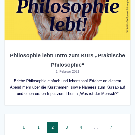
Philosophie lebt! Intro zum Kurs „Praktische
Philosophie“
1. Februar 2021
Erlebe Philosophie einfach und lebensnah! Erfahre an diesem
Abend mehr über die Kursthemen, sowie Näheres zum Kursablauf
und einen ersten Input zum Thema „Was ist der Mensch?“
Beitragsnavigation
Seite
Seite
Seite
Seite
Seite
1
2
3
4
…
7