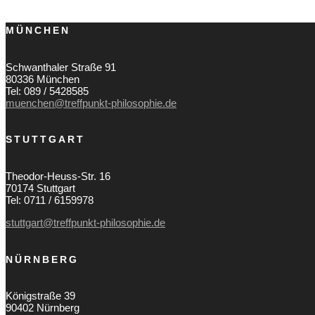
MÜNCHEN
Schwanthaler Straße 91
80336 München
Tel: 089 / 5428585
muenchen@treffpunkt-philosophie.de
STUTTGART
Theodor-Heuss-Str. 16
70174 Stuttgart
Tel: 0711 / 6159978
stuttgart@treffpunkt-philosophie.de
NÜRNBERG
Königstraße 39
90402 Nürnberg