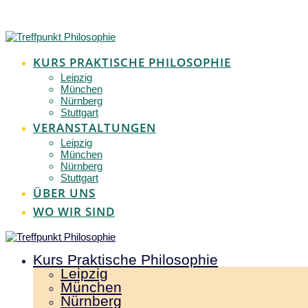
Zum
Inhalt
springen
KURS PRAKTISCHE PHILOSOPHIE
Leipzig
München
Nürnberg
Stuttgart
VERANSTALTUNGEN
Leipzig
München
Nürnberg
Stuttgart
ÜBER UNS
WO WIR SIND
Kurs Praktische Philosophie
Leipzig
München
Nürnberg