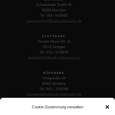
Schwanthaler Straße 91
80336 München
Tel: 089 / 5428585
muenchen@treffpunkt-philosophie.de
STUTTGART
Theodor-Heuss-Str. 16
70174 Stuttgart
Tel: 0711 / 6159978
stuttgart@treffpunkt-philosophie.de
NÜRNBERG
Königstraße 39
90402 Nürnberg
Tel: 0911 / 2742389
nuernberg@treffpunkt-philosophie.de
LEIPZIG
Käthe-Kollwitz-Str. 113
Cookie-Zustimmung verwalten
04109 Leipzig