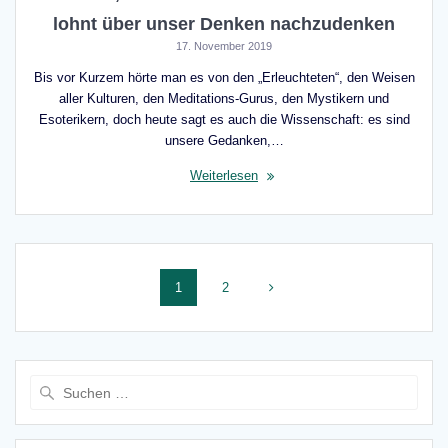
lohnt über unser Denken nachzudenken
17. November 2019
Bis vor Kurzem hörte man es von den „Erleuchteten“, den Weisen
aller Kulturen, den Meditations-Gurus, den Mystikern und
Esoterikern, doch heute sagt es auch die Wissenschaft: es sind
unsere Gedanken,…
Weiterlesen
Beitragsnavigation
Seite
Seite
1
2
Suche
nach: