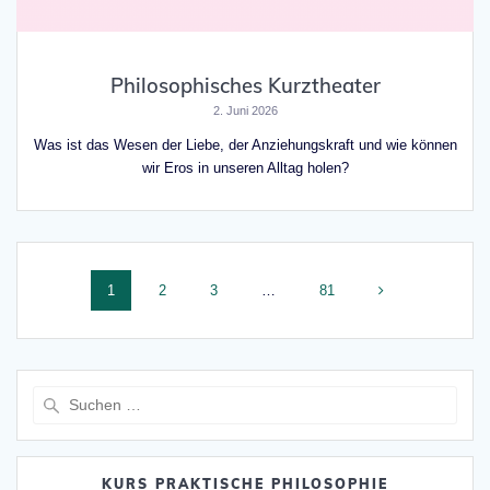
Philosophisches Kurztheater
2. Juni 2026
Was ist das Wesen der Liebe, der Anziehungskraft und wie können
wir Eros in unseren Alltag holen?
Beitragsnavigation
Seite
Seite
Seite
Seite
1
2
3
…
81
Suche
nach:
KURS PRAKTISCHE PHILOSOPHIE