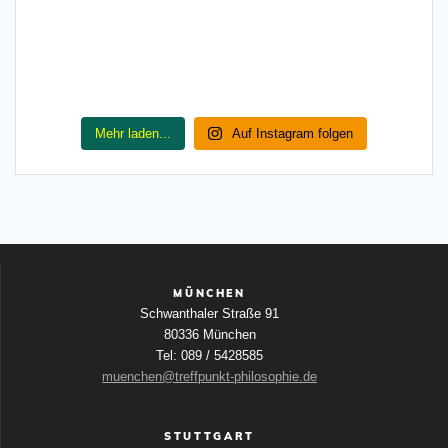
Mehr laden...
Auf Instagram folgen
MÜNCHEN
Schwanthaler Straße 91
80336 München
Tel: 089 / 5428585
muenchen@treffpunkt-philosophie.de
STUTTGART