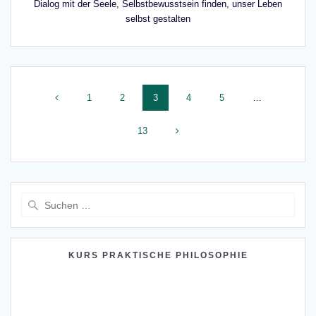
Dialog mit der Seele, Selbstbewusstsein finden, unser Leben
selbst gestalten
Beitragsnavigation
Seite
Seite
Seite
Seite
Seite
1
2
3
4
5
…
Seite
13
Suche
nach:
KURS PRAKTISCHE PHILOSOPHIE