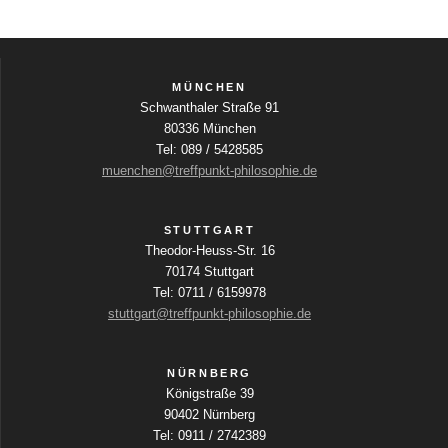
MÜNCHEN
Schwanthaler Straße 91
80336 München
Tel: 089 / 5428585
muenchen@treffpunkt-philosophie.de
STUTTGART
Theodor-Heuss-Str. 16
70174 Stuttgart
Tel: 0711 / 6159978
stuttgart@treffpunkt-philosophie.de
NÜRNBERG
Königstraße 39
90402 Nürnberg
Tel: 0911 / 2742389