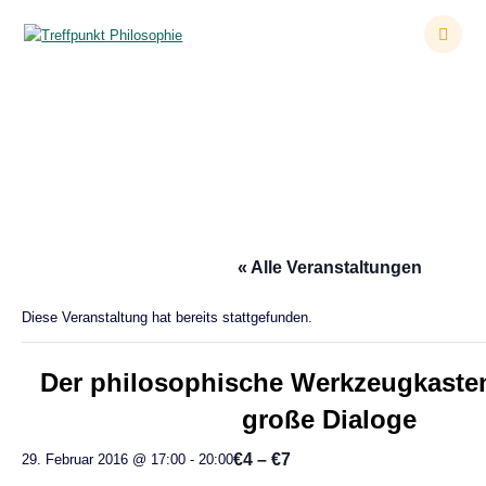
Zum
Inhalt
springen
Der philosophische Werkzeugkasten – Platons
große Dialoge
« Alle Veranstaltungen
Diese Veranstaltung hat bereits stattgefunden.
Der philosophische Werkzeugkasten
große Dialoge
€4 – €7
29. Februar 2016 @ 17:00
-
20:00