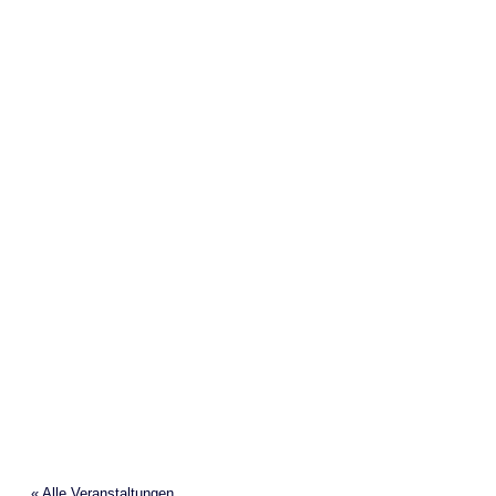
Die Kunst des Hörens
« Alle Veranstaltungen