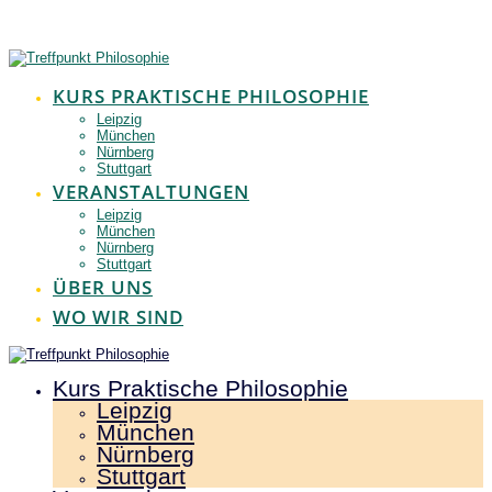
Zum
Inhalt
springen
KURS PRAKTISCHE PHILOSOPHIE
Leipzig
München
Nürnberg
Stuttgart
VERANSTALTUNGEN
Leipzig
München
Nürnberg
Stuttgart
ÜBER UNS
WO WIR SIND
Kurs Praktische Philosophie
Leipzig
München
Nürnberg
Stuttgart