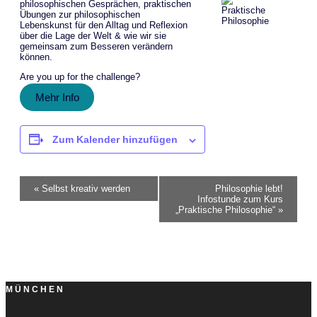
philosophischen Gesprächen, praktischen
Übungen zur philosophischen
Lebenskunst für den Alltag und Reflexion
über die Lage der Welt & wie wir sie
gemeinsam zum Besseren verändern
können.
Are you up for the challenge?
Mehr Info
Zum Kalender hinzufügen
Veranstaltung-
«
Selbst kreativ werden
Philosophie lebt!
Infostunde zum Kurs
„Praktische Philosophie“
»
Navigation
MÜNCHEN