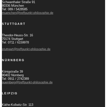
Schwanthaler Straße 91
80336 München
Tel: 089 / 5428585
muenchen@treffpunkt-philosophie.de
STUTTGART
Theodor-Heuss-Str. 16
70174 Stuttgart
Tel: 0711 / 6159978
stuttgart@treffpunkt-philosophie.de
NÜRNBERG
Königstraße 39
90402 Nürnberg
Tel: 0911 / 2742389
nuernberg@treffpunkt-philosophie.de
LEIPZIG
Käthe-Kollwitz-Str. 113