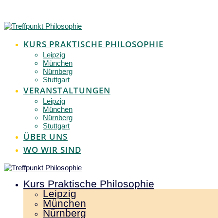
Zum
Inhalt
springen
KURS PRAKTISCHE PHILOSOPHIE
Leipzig
München
Nürnberg
Stuttgart
VERANSTALTUNGEN
Leipzig
München
Nürnberg
Stuttgart
ÜBER UNS
WO WIR SIND
Kurs Praktische Philosophie
Leipzig
München
Nürnberg