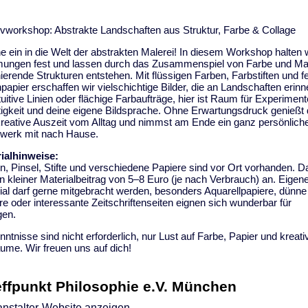
ivworkshop: Abstrakte Landschaften aus Struktur, Farbe & Collage
e ein in die Welt der abstrakten Malerei! In diesem Workshop halten 
ungen fest und lassen durch das Zusammenspiel von Farbe und Mat
nierende Strukturen entstehen. Mit flüssigen Farben, Farbstiften und 
papier erschaffen wir vielschichtige Bilder, die an Landschaften erinn
tuitive Linien oder flächige Farbaufträge, hier ist Raum für Experiment
tigkeit und deine eigene Bildsprache. Ohne Erwartungsdruck genießt
kreative Auszeit vom Alltag und nimmst am Ende ein ganz persönlich
werk mit nach Hause.
ialhinweise:
n, Pinsel, Stifte und verschiedene Papiere sind vor Ort vorhanden. D
 ein kleiner Materialbeitrag von 5–8 Euro (je nach Verbrauch) an. Eigen
ial darf gerne mitgebracht werden, besonders Aquarellpapiere, dünne
re oder interessante Zeitschriftenseiten eignen sich wunderbar für
gen.
nntnisse sind nicht erforderlich, nur Lust auf Farbe, Papier und kreati
äume. Wir freuen uns auf dich!
effpunkt Philosophie e.V. München
anstalter-Website anzeigen