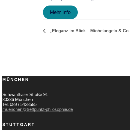
Mehr Info
„Eleganz im Blick – Michelangelo & Co.
Veranstaltung-
Navigation
MÜNCHEN
Schwanthaler Straße 91
80336 München
Tel: 089 / 5428585
muenchen@treffpunkt-philosophie.de
STUTTGART