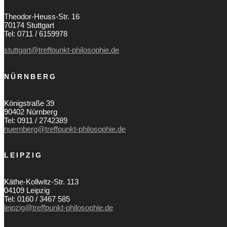
Theodor-Heuss-Str. 16
70174 Stuttgart
Tel: 0711 / 6159978
stuttgart@treffpunkt-philosophie.de
NÜRNBERG
Königstraße 39
90402 Nürnberg
Tel: 0911 / 2742389
nuernberg@treffpunkt-philosophie.de
LEIPZIG
Käthe-Kollwitz-Str. 113
04109 Leipzig
Tel: 0160 / 3467 585
leipzig@treffpunkt-philosophie.de