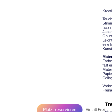
Kreat
Tauch
Stimm
faszi
Japan
Ob in
Leich
eine 
Kunst
Mater
Farbe
fällt
Mater
Papie
Colla
Vorke
Freir
Tr
Platzt reservieren
Eintritt Frei
Ver