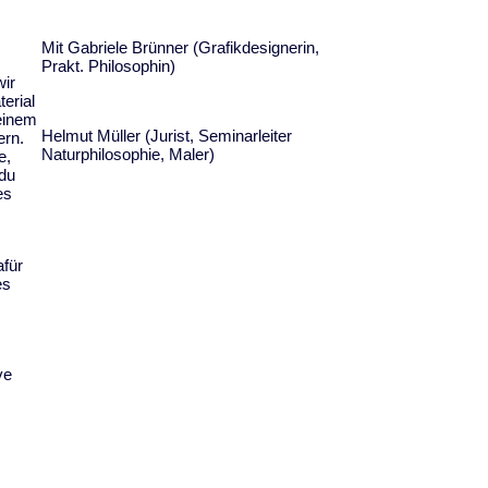
Mit Gabriele Brünner (Grafikdesignerin,
Prakt. Philosophin)
wir
erial
feinem
Helmut Müller (Jurist, Seminarleiter
ern.
Naturphilosophie, Maler)
e,
 du
es
afür
es
ve