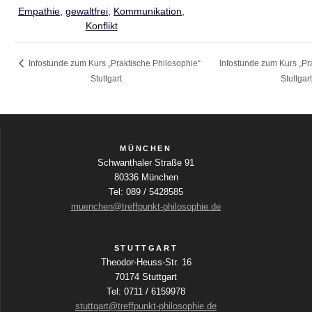
Empathie
,
gewaltfrei
,
Kommunikation
,
Konflikt
Infostunde zum Kurs „Praktische Philosophie“
Infostunde zum Kurs „Pr
Stuttgart
Stuttgar
MÜNCHEN
Schwanthaler Straße 91
80336 München
Tel: 089 / 5428585
muenchen@treffpunkt-philosophie.de
STUTTGART
Theodor-Heuss-Str. 16
70174 Stuttgart
Tel: 0711 / 6159978
stuttgart@treffpunkt-philosophie.de