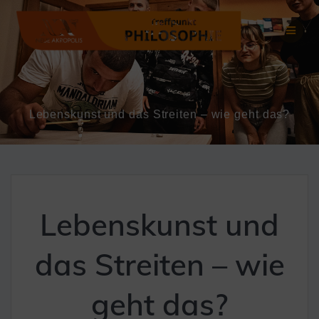
Zum
Inhalt
springen
Lebenskunst und das Streiten – wie geht das?
Lebenskunst und
das Streiten – wie
geht das?