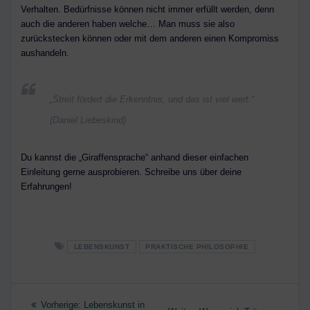
Verhalten. Bedürfnisse können nicht immer erfüllt werden, denn
auch die anderen haben welche… Man muss sie also
zurückstecken können oder mit dem anderen einen Kompromiss
aushandeln.
„Streit fördert die Erkenntnis, und das ist viel wert.“
(Daniel Liebeskind)
Du kannst die „Giraffensprache“ anhand dieser einfachen
Einleitung gerne ausprobieren. Schreibe uns über deine
Erfahrungen!
LEBENSKUNST
PRAKTISCHE PHILOSOPHIE
Beitragsnavigation
Vorheriger
Vorherige:
Lebenskunst in