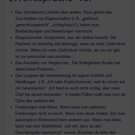
Das (moralische) Urteilen über andere. Dazu gehört das
Zuschreiben von Eigenschaften (z.B. „gut/böse“,
„gerecht/ungerecht“, „richtig/falsch“), indem man
Beobachtungen und Bewertungen vermischt.
Diagnostizieren: Analysieren, was der andere braucht: Die
Partnerin ist bedürftig und abhängig, wenn sie mehr Zärtlichkeit
möchte. Wenn ich mehr Zärtlichkeit möchte, als sie mir gibt,
ist sie unsensibel und unnahbar…
Das Anstellen von Vergleichen: „Der Kollege/dein Bruder hat
damit keine Probleme…“
Das Leugnen der Verantwortung für eigene Gefühle und
Handlungen, z.B. „Ich habe Kopfschmerzen, weil du immer auf
mir herumhackst.“ „Ich fand es auch nicht richtig, aber mein
Chef hat darauf bestanden.“ In beiden Fällen stellt man sich als
Opfer des anderen dar.
Forderungen statt Bitten. Bitten kann man ablehnen,
Forderungen nicht so leicht. Wenn man etwas fordert, löst man
automatisch Widerstand beim anderen aus. Wenn man bittet,
lässt man ihm Wahlfreiheit. „Ich will, dass du den
Geschirrspüler ausräumst!“ versus „Könntest du bitte den