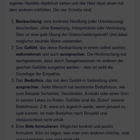
eigenes Handeln objektiver sehen und das Herz lässt einen mit
dem anderen mitfühlen. Die vier Schritte sind:
Beobachtung
: eine konkrete Handlung (oder Unterlassung)
beschreiben, ohne Bewertung, Interpretation oder Vermutung.
Dies ist eine gute Übung der Unterscheidungskraft! Und dabei
möglichst neutrale Worte verwenden.
Das
Gefühl
, das diese Beobachtung in einem selbst auslöst,
wahrnehmen
und auch
aussprechen
. Die Hirnforschung hat
nachgewiesen, dass durch Spiegelneuronen im anderen die
gleichen Gefühle ausgelöst werden – dies ist wohl die
Grundlage der Empathie.
Das
Bedürfnis
, das mit dem Gefühl in Verbindung steht,
ansprechen
. Jeder Mensch hat bestimmte Bedürfnisse, wie
zum Beispiel Sicherheit, Verständnis, Kontakt oder einen Sinn
in seinem Leben zu finden. Gefühle sind die „Boten“ unserer
Bedürfnisse. Z.B. wenn ich ärgerilch werde, wenn jemand zu
spät kommt, ist mein Bedürfnis nach Respekt und
Verlässlichkeit nicht erfüllt.
Eine
Bitte
formulieren
. Möglichst konkret und positiv
formuliert. Also zu sagen, was man vom anderen möchte, statt
auszusprechen, was man nicht will.