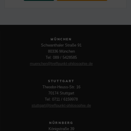
MÜNCHEN
Schwanthaler Straße 91
80336 München
Tel: 089 / 5428585
muenchen@treffpunkt-philosophie.de
STUTTGART
Theodor-Heuss-Str. 16
70174 Stuttgart
Tel: 0711 / 6159978
stuttgart@treffpunkt-philosophie.de
NÜRNBERG
Königstraße 39