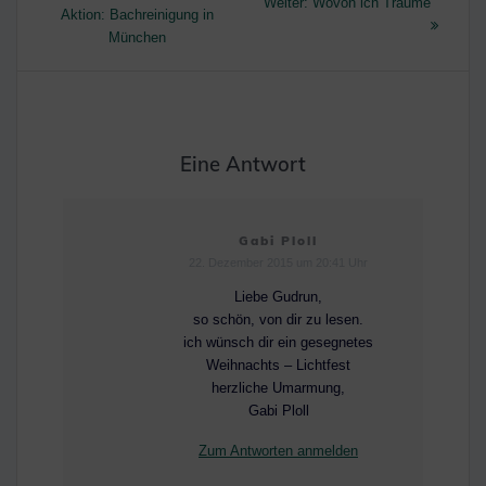
Nächster
Weiter:
Wovon ich Träume
Beitrag:
Aktion: Bachreinigung in
Beitrag:
München
Eine Antwort
Gabi Ploll
22. Dezember 2015 um 20:41 Uhr
Liebe Gudrun,
so schön, von dir zu lesen.
ich wünsch dir ein gesegnetes
Weihnachts – Lichtfest
herzliche Umarmung,
Gabi Ploll
Zum Antworten anmelden