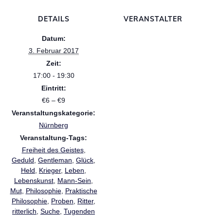
DETAILS
VERANSTALTER
Datum:
3. Februar 2017
Zeit:
17:00 - 19:30
Eintritt:
€6 – €9
Veranstaltungskategorie:
Nürnberg
Veranstaltung-Tags:
Freiheit des Geistes
,
Geduld
,
Gentleman
,
Glück
,
Held
,
Krieger
,
Leben
,
Lebenskunst
,
Mann-Sein
,
Mut
,
Philosophie
,
Praktische
Philosophie
,
Proben
,
Ritter
,
ritterlich
,
Suche
,
Tugenden