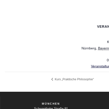
VERA
K
Nürnberg
,
Bayern
0
Veranstaltu
Kurs „Praktische Philosophie“
MÜNCHEN
Schwanthaler Straße 91