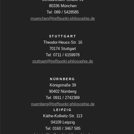
80336 München
Tel: 089 / 5428585
muenchen@treffpunkt-philosophie.de
STUTTGART
Theodor-Heuss-Str. 16
70174 Stuttgart
Tel: 0711 / 6159978
stuttgart@treffpunkt-philosophie.de
NÜRNBERG
Königstraße 39
90402 Nürnberg
Tel: 0911 / 2742389
nuernberg@treffpunkt-philosophie.de
LEIPZIG
Käthe-Kollwitz-Str. 113
04109 Leipzig
Tel: 0160 / 3467 585