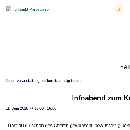
Zum
Inhalt
springen
Infoabend zum Krus Praktische Philosophie
« Al
Diese Veranstaltung hat bereits stattgefunden.
Infoabend zum Kr
11. Juni 2019 @ 15:00
-
16:00
Hast du dir schon des Öfteren gewünscht, bewusster, glückl