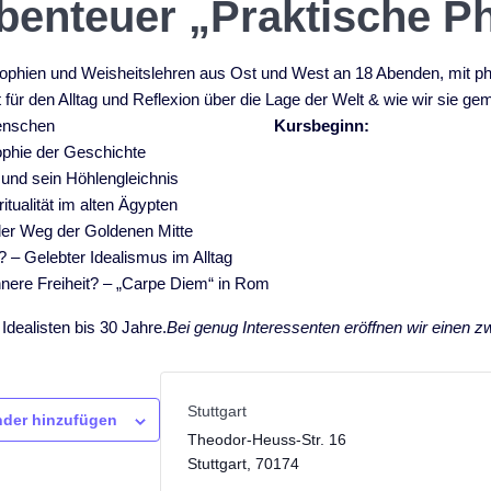
benteuer „Praktische Ph
sophien und Weisheitslehren aus Ost und West an 18 Abenden, mit p
für den Alltag und Reflexion über die Lage der Welt & wie wir sie
Menschen
Kursbeginn:
ophie der Geschichte
 und sein Höhlengleichnis
tualität im alten Ägypten
der Weg der Goldenen Mitte
? – Gelebter Idealismus im Alltag
nnere Freiheit? – „Carpe Diem“ in Rom
Idealisten bis 30 Jahre.
Bei genug Interessenten eröffnen wir einen z
Stuttgart
der hinzufügen
Theodor-Heuss-Str. 16
Stuttgart
,
70174