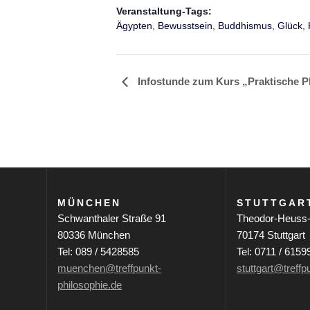
Veranstaltung-Tags:
Ägypten
,
Bewusstsein
,
Buddhismus
,
Glück
,
Infostunde zum Kurs „Praktische P
V
e
r
a
n
MÜNCHEN
STUTTGAR
s
Schwanthaler Straße 91
Theodor-Heuss-
t
80336 München
70174 Stuttgart
Tel: 089 / 5428585
Tel: 0711 / 6159
a
muenchen@treffpunkt-
stuttgart@treffp
l
philosophie.de