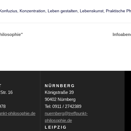
Konfuzius
,
Konzentration
,
Leben gestalten
,
Lebenskunst
,
Praktische Ph
hilosophie“
Infoaben
T
NÜRNBERG
Str. 16
Königstraße 39
90402 Nürnberg
978
Tel: 0911 / 2742389
unkt-philosophie.de
nuernberg@treffpunkt-
philosophie.de
LEIPZIG