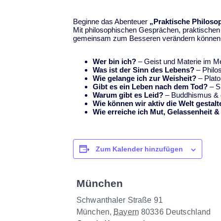
Beginne das Abenteuer
„Praktische Philoso
Mit philosophischen Gesprächen, praktischen 
gemeinsam zum Besseren verändern können. A
Wer bin ich?
– Geist und Materie im 
Was ist der Sinn des Lebens?
– Philo
Wie gelange ich zur Weisheit?
– Plato
Gibt es ein Leben nach dem Tod?
– Sp
Waru
m gibt es Leid?
– Buddhismus & d
Wie können wir aktiv die Welt gestal
Wie erreiche ich Mut, Gelassenheit & 
Zum Kalender hinzufügen
München
Schwanthaler Straße 91
München
,
Bayern
80336
Deutschland