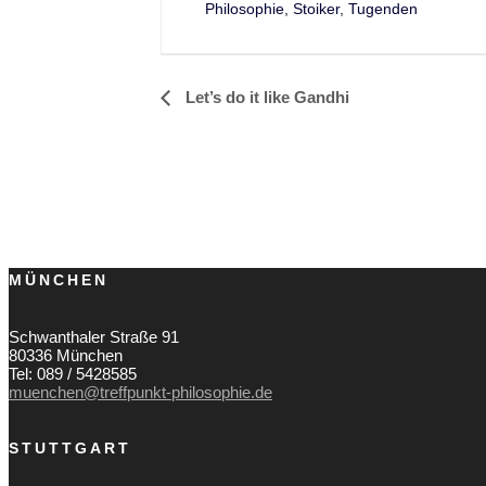
Philosophie
,
Stoiker
,
Tugenden
Let’s do it like Gandhi
Veranstaltung-
Navigation
MÜNCHEN
Schwanthaler Straße 91
80336 München
Tel: 089 / 5428585
muenchen@treffpunkt-philosophie.de
STUTTGART