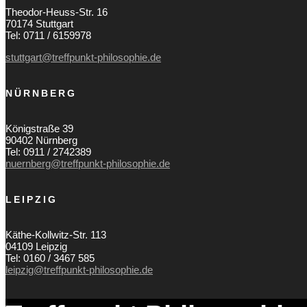
Theodor-Heuss-Str. 16
70174 Stuttgart
Tel: 0711 / 6159978
stuttgart@treffpunkt-philosophie.de
NÜRNBERG
Königstraße 39
90402 Nürnberg
Tel: 0911 / 2742389
nuernberg@treffpunkt-philosophie.de
LEIPZIG
Käthe-Kollwitz-Str. 113
04109 Leipzig
Tel: 0160 / 3467 585
leipzig@treffpunkt-philosophie.de