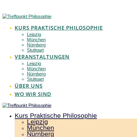
Zum
Inhalt
springen
KURS PRAKTISCHE PHILOSOPHIE
Leipzig
München
Nürnberg
Stuttgart
VERANSTALTUNGEN
Leipzig
München
Nürnberg
Stuttgart
ÜBER UNS
WO WIR SIND
Kurs Praktische Philosophie
Leipzig
München
Nürnberg