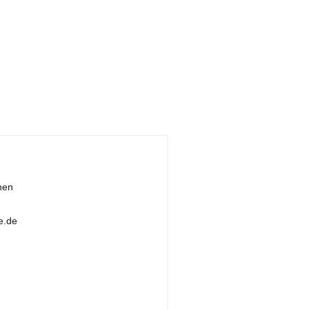
hen
e.de