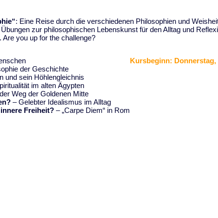
phie“
: Eine Reise durch die verschiedenen Philosophien und Weishe
Übungen zur philosophischen Lebenskunst für den Alltag und Reflexio
re you up for the challenge?
Menschen
Kursbeginn:
Donnerstag, 
sophie der Geschichte
n und sein Höhlengleichnis
iritualität im alten Ägypten
er Weg der Goldenen Mitte
ten?
– Gelebter Idealismus im Alltag
innere Freiheit?
– „
Carpe Diem
“ in Rom