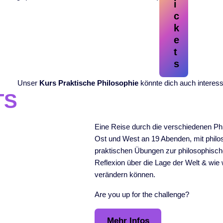
i
c
k
e
t
s
Unser
Kurs Praktische Philosophie
könnte dich auch interess
TS
Eine Reise durch die verschiedenen Ph
Ost und West an 19 Abenden, mit phil
praktischen Übungen zur philosophisch
Reflexion über die Lage der Welt & wi
verändern können.
Are you up for the challenge?
Mehr Infos