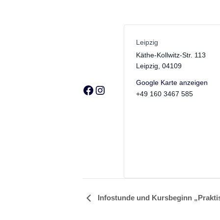
Leipzig
Käthe-Kollwitz-Str. 113
Leipzig
,
04109
Google Karte anzeigen
Facebook
Instagram
+49 160 3467 585
Infostunde und Kursbeginn „Prakti
V
e