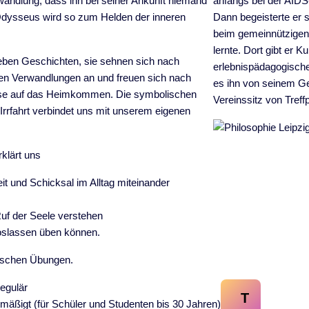
rwandlung, dass ihn bei seiner Ankunft niemand
anfangs bei der AIDS
Odysseus wird so zum Helden der inneren
Dann begeisterte er si
beim gemeinnützigen 
lernte. Dort gibt er 
eben Geschichten, sie sehnen sich nach
erlebnispädagogische
ben Verwandlungen an und freuen sich nach
es ihn von seinem Ge
ise auf das Heimkommen. Die symbolischen
Vereinssitz von Treffp
Irrfahrt verbindet uns mit unserem eigenen
klärt uns
eit und Schicksal im Alltag miteinander
Ruf der Seele verstehen
loslassen üben können.
tischen Übungen.
egulär
T
mäßigt (für Schüler und Studenten bis 30 Jahren)