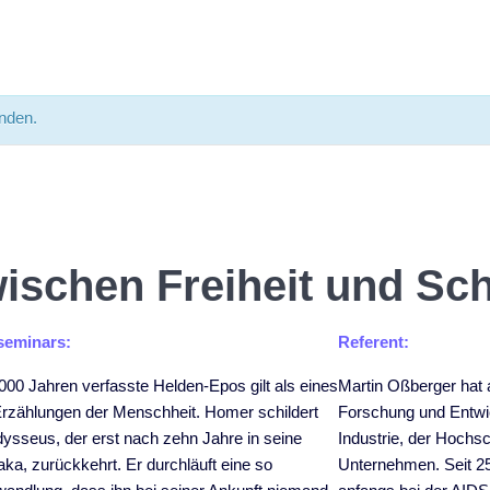
unden.
ischen Freiheit und Sch
seminars:
Referent:
00 Jahren verfasste Helden-Epos gilt als eines
Martin Oßberger hat a
Erzählungen der Menschheit. Homer schildert
Forschung und Entwic
ysseus, der erst nach zehn Jahre in seine
Industrie, der Hochs
aka, zurückkehrt. Er durchläuft eine so
Unternehmen. Seit 25