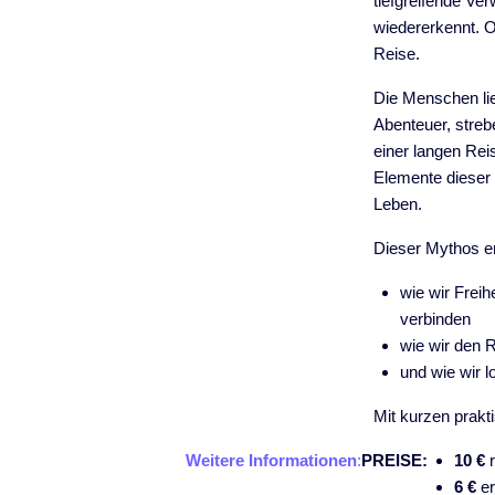
tiefgreifende Ve
wiedererkennt. 
Reise.
Die Menschen li
Abenteuer, stre
einer langen Re
Elemente dieser 
Leben.
Dieser Mythos er
wie wir Freih
verbinden
wie wir den 
und wie wir 
Mit kurzen prak
Weitere Informationen
:
PREISE:
10 €
r
6 €
er