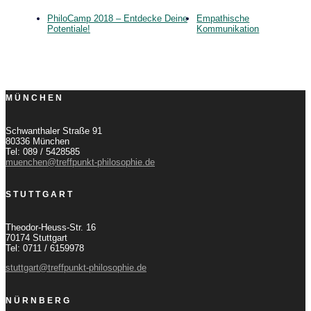
PhiloCamp 2018 – Entdecke Deine
Empathische
Potentiale!
Kommunikation
MÜNCHEN
Schwanthaler Straße 91
80336 München
Tel: 089 / 5428585
muenchen@treffpunkt-philosophie.de
STUTTGART
Theodor-Heuss-Str. 16
70174 Stuttgart
Tel: 0711 / 6159978
stuttgart@treffpunkt-philosophie.de
NÜRNBERG