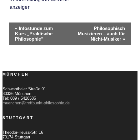
anzeigen
Veranstaltung-
«
Infostunde zum
Philosophisch
Kurs „Praktische
Musizieren – auch für
Navigation
Philosophie“
Nicht-Musiker
»
MÜNCHEN
Schwanthaler Straße 91
80336 München
Tel: 089 / 5428585
muenchen@treffpunkt-philosophie.de
STUTTGART
Theodor-Heuss-Str. 16
70174 Stuttgart