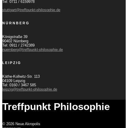
Tel: 0711 / 6159978
stuttgart@treffpunkt-philosophie.de
NÜRNBERG
Königstraße 39
90402 Nürnberg
Tel: 0911 / 2742389
nuernberg@treffpunkt-philosophie.de
LEIPZIG
Käthe-Kollwitz-Str. 113
04109 Leipzig
Tel: 0160 / 3467 585
leipzig@treffpunkt-philosophie.de
Treffpunkt Philosophie
© 2026 Neue Akropolis