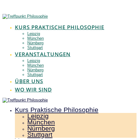
Zum
Inhalt
springen
KURS PRAKTISCHE PHILOSOPHIE
Leipzig
München
Nürnberg
Stuttgart
VERANSTALTUNGEN
Leipzig
München
Nürnberg
Stuttgart
ÜBER UNS
WO WIR SIND
Kurs Praktische Philosophie
Leipzig
München
Nürnberg
Stuttgart