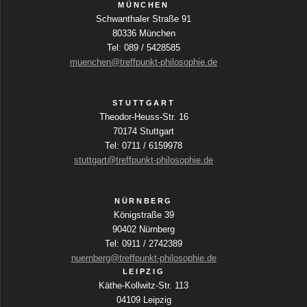
MÜNCHEN
t
Schwanthaler Straße 91
80336 München
a
Tel: 089 / 5428585
l
muenchen@treffpunkt-philosophie.de
t
u
STUTTGART
Theodor-Heuss-Str. 16
n
70174 Stuttgart
g
Tel: 0711 / 6159978
stuttgart@treffpunkt-philosophie.de
-
N
NÜRNBERG
a
Königstraße 39
v
90402 Nürnberg
Tel: 0911 / 2742389
i
nuernberg@treffpunkt-philosophie.de
g
LEIPZIG
Käthe-Kollwitz-Str. 113
a
04109 Leipzig