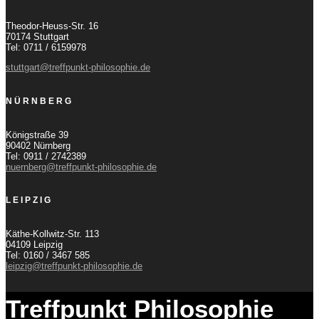
Theodor-Heuss-Str. 16
70174 Stuttgart
Tel: 0711 / 6159978
stuttgart@treffpunkt-philosophie.de
NÜRNBERG
Königstraße 39
90402 Nürnberg
Tel: 0911 / 2742389
nuernberg@treffpunkt-philosophie.de
LEIPZIG
Käthe-Kollwitz-Str. 113
04109 Leipzig
Tel: 0160 / 3467 585
leipzig@treffpunkt-philosophie.de
Treffpunkt Philosophie