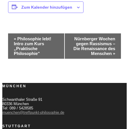
Zum Kalender hinzufügen
Veranstaltung-
«
Philosophie lebt!
Nürnberger Wochen
Intro zum Kurs
gegen Rassismus –
Navigation
„Praktische
Die Renaissance des
Philosophie“
Menschen
»
MÜNCHEN
Schwanthaler Straße 91
80336 München
Tel: 089 / 5428585
muenchen@treffpunkt-philosophie.de
STUTTGART