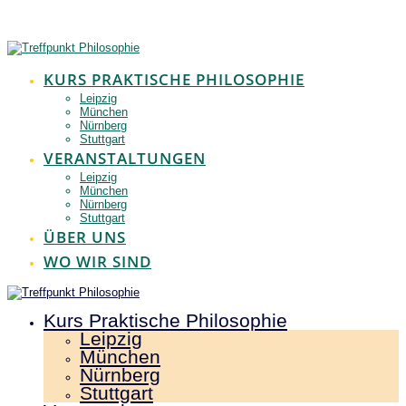
Zum
Inhalt
springen
KURS PRAKTISCHE PHILOSOPHIE
Leipzig
München
Nürnberg
Stuttgart
VERANSTALTUNGEN
Leipzig
München
Nürnberg
Stuttgart
ÜBER UNS
WO WIR SIND
Kurs Praktische Philosophie
Leipzig
München
Nürnberg
Stuttgart