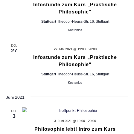
n
i
t
l
n
Infostunde zum Kurs „Praktische
t
d
e
s
Philosophie“
c
e
e
r
t
r
r
Stuttgart
Theodor-Heuss-Str. 16, Stuttgart
h
n
ö
a
Kostenlos
d
f
l
t
e
f
r
DO.
t
n
27. Mai 2021 @ 19:00
-
20:00
27
e
F
e
u
Infostunde zum Kurs „Praktische
o
n
n
Philosophie“
r
n
m
Stuttgart
Theodor-Heuss-Str. 16, Stuttgart
g
-
u
Kostenlos
l
A
N
a
n
r
Juni 2021
a
-
s
E
DO.
i
v
i
3
c
n
3. Juni 2021 @ 19:00
-
20:00
i
g
Philosophie lebt! Intro zum Kurs
h
a