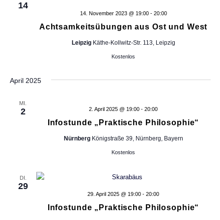
e
14
n
14. November 2023 @ 19:00
-
20:00
g
Achtsamkeitsübungen aus Ost und West
e
Leipzig
Käthe-Kollwitz-Str. 113, Leipzig
f
i
Kostenlos
l
t
April 2025
e
r
MI.
t
2. April 2025 @ 19:00
-
20:00
2
e
Infostunde „Praktische Philosophie“
n
E
Nürnberg
Königstraße 39, Nürnberg, Bayern
r
Kostenlos
g
e
b
DI.
29
n
29. April 2025 @ 19:00
-
20:00
i
Infostunde „Praktische Philosophie“
s
s