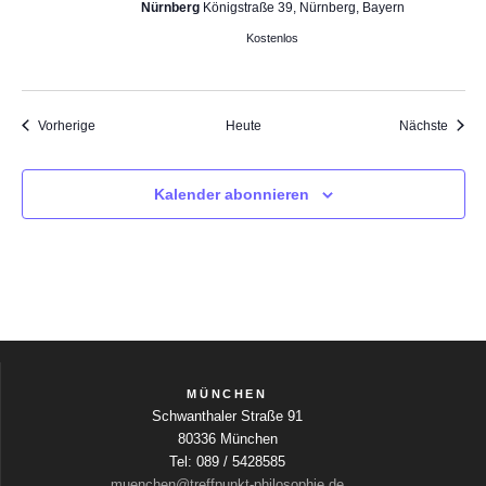
Nürnberg
Königstraße 39, Nürnberg, Bayern
e
Kostenlos
n
a
k
t
Veranstaltungen
Veran
Vorherige
Heute
Nächste
u
a
l
Kalender abonnieren
i
s
i
e
r
e
n
MÜNCHEN
Schwanthaler Straße 91
80336 München
Tel: 089 / 5428585
muenchen@treffpunkt-philosophie.de