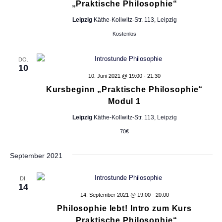
„Praktische Philosophie“
g
t
b
Leipzig
Käthe-Kollwitz-Str. 113, Leipzig
e
e
a
f
Kostenlos
n
e
t
l
-
DO.
d
10
i
N
e
10. Juni 2021 @ 19:00
-
21:30
r
a
Kursbeginn „Praktische Philosophie“
o
w
Modul 1
v
i
n
r
i
Leipzig
Käthe-Kollwitz-Str. 113, Leipzig
d
70€
g
d
i
a
September 2021
e
t
L
i
i
DI.
14
s
o
14. September 2021 @ 19:00
-
20:00
t
e
Philosophie lebt! Intro zum Kurs
n
d
„Praktische Philosophie“