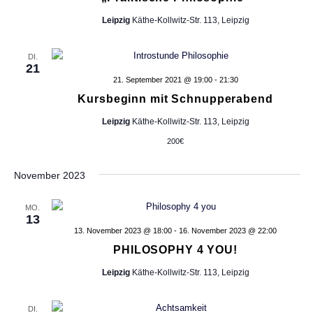
e
Leipzig
Käthe-Kollwitz-Str. 113, Leipzig
r
V
e
DI.
21
r
21. September 2021 @ 19:00
-
21:30
a
n
Kursbeginn mit Schnupperabend
s
Leipzig
Käthe-Kollwitz-Str. 113, Leipzig
t
a
200€
l
t
November 2023
u
n
MO.
g
13
e
13. November 2023 @ 18:00
-
16. November 2023 @ 22:00
n
PHILOSOPHY 4 YOU!
m
Leipzig
Käthe-Kollwitz-Str. 113, Leipzig
i
t
d
DI.