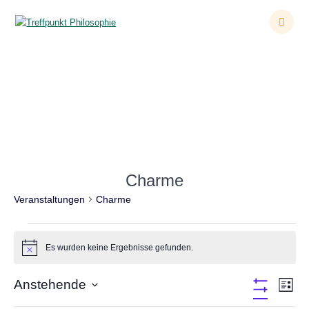
Zum
Inhalt
springen
Veranstaltungen
Charme
Veranstaltungen
Charme
Veranstaltungen
Es wurden keine Ergebnisse gefunden.
Hinweis
A
Anstehende
V
Liste
Filter
Datum
e
Verbergen