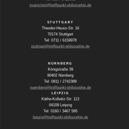
i
muenchen@treffpunkt-philosophie.de
v
i
n
c
i
g
h
STUTTGART
a
Theodor-Heuss-Str. 16
g
b
t
70174 Stuttgart
e
e
Tel: 0711 / 6159978
a
f
stuttgart@treffpunkt-philosophie.de
n
e
t
l
-
d
NÜRNBERG
i
N
e
Königstraße 39
r
a
90402 Nürnberg
o
w
Tel: 0911 / 2742389
v
i
nuernberg@treffpunkt-philosophie.de
n
r
i
LEIPZIG
d
Käthe-Kollwitz-Str. 113
g
d
04109 Leipzig
i
a
Tel: 0160 / 3467 585
e
leipzig@treffpunkt-philosophie.de
t
L
i
i