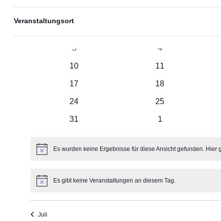
Datum
Das
wählen.
Kalender
Filter
M
MONTAG
D
DIENSTAG
Ändern
Veranstaltungsort
der
0
0
27
28
von
Formular-
Veranstaltungen
Veranstaltungen
Eingabefelder
0
0
3
4
wird
Veranstaltungen
Veranstaltungen
Veranstaltungen
die
0
0
10
11
Liste
Veranstaltungen
Veranstaltungen
der
0
0
17
18
Veranstaltungen
mit
Veranstaltungen
Veranstaltungen
0
0
24
25
den
gefilterten
Veranstaltungen
Veranstaltungen
0
0
31
1
Ergebnissen
aktualisieren
Veranstaltungen
Veranstaltungen
Es wurden keine Ergebnisse für diese Ansicht gefunden. Hier 
Hinweis
Es gibt keine Veranstaltungen an diesem Tag.
Hinweis
Juli