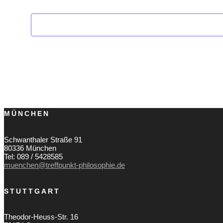
MÜNCHEN
Schwanthaler Straße 91
80336 München
Tel: 089 / 5428585
muenchen@treffpunkt-philosophie.de
STUTTGART
Theodor-Heuss-Str. 16