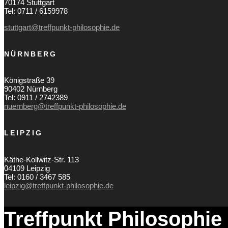
70174 Stuttgart
Tel: 0711 / 6159978
stuttgart@treffpunkt-philosophie.de
NÜRNBERG
Königstraße 39
90402 Nürnberg
Tel: 0911 / 2742389
nuernberg@treffpunkt-philosophie.de
LEIPZIG
Käthe-Kollwitz-Str. 113
04109 Leipzig
Tel: 0160 / 3467 585
leipzig@treffpunkt-philosophie.de
Treffpunkt Philosophie