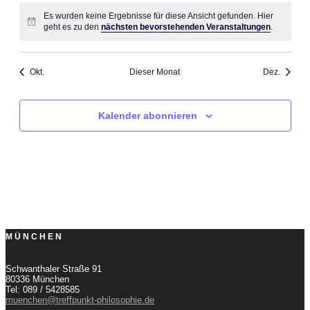
Es wurden keine Ergebnisse für diese Ansicht gefunden. Hier
Hinweis
geht es zu den
nächsten bevorstehenden Veranstaltungen
.
Okt.
Dieser Monat
Dez.
Kalender abonnieren
MÜNCHEN
Schwanthaler Straße 91
80336 München
Tel: 089 / 5428585
muenchen@treffpunkt-philosophie.de