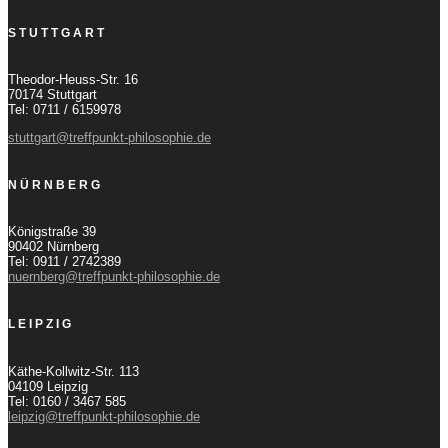
STUTTGART
Theodor-Heuss-Str. 16
70174 Stuttgart
Tel: 0711 / 6159978
stuttgart@treffpunkt-philosophie.de
NÜRNBERG
Königstraße 39
90402 Nürnberg
Tel: 0911 / 2742389
nuernberg@treffpunkt-philosophie.de
LEIPZIG
Käthe-Kollwitz-Str. 113
04109 Leipzig
Tel: 0160 / 3467 585
leipzig@treffpunkt-philosophie.de