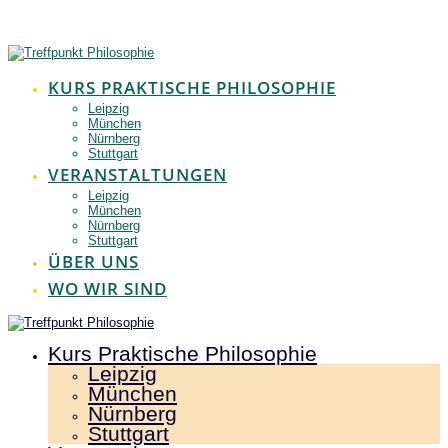
Zum
Inhalt
springen
KURS PRAKTISCHE PHILOSOPHIE
Leipzig
München
Nürnberg
Stuttgart
VERANSTALTUNGEN
Leipzig
München
Nürnberg
Stuttgart
ÜBER UNS
WO WIR SIND
Kurs Praktische Philosophie
Leipzig
München
Nürnberg
Stuttgart