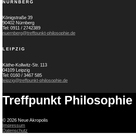
NÜRNBERG
Königstraße 39
90402 Nürnberg
Tel: 0911 / 2742389
nuernberg@treffpunkt-philosophie.de
LEIPZIG
Käthe-Kollwitz-Str. 113
04109 Leipzig
Tel: 0160 / 3467 585
leipzig@treffpunkt-philosophie.de
Treffpunkt Philosophie
© 2026 Neue Akropolis
Impressum
Datenschutz