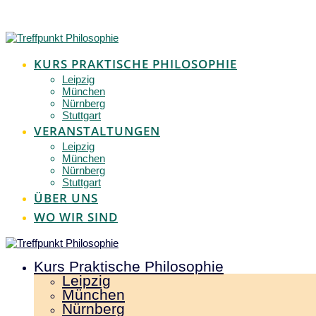
Zum
Inhalt
springen
KURS PRAKTISCHE PHILOSOPHIE
Leipzig
München
Nürnberg
Stuttgart
VERANSTALTUNGEN
Leipzig
München
Nürnberg
Stuttgart
ÜBER UNS
WO WIR SIND
Kurs Praktische Philosophie
Leipzig
München
Nürnberg