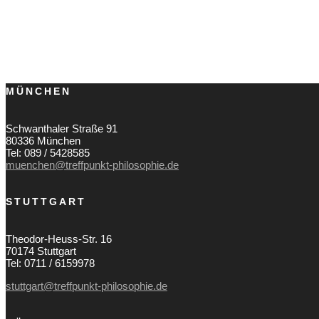
MÜNCHEN
Schwanthaler Straße 91
80336 München
Tel: 089 / 5428585
muenchen@treffpunkt-philosophie.de
STUTTGART
Theodor-Heuss-Str. 16
70174 Stuttgart
Tel: 0711 / 6159978
stuttgart@treffpunkt-philosophie.de