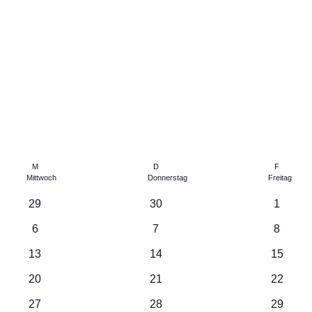
M
D
F
Mittwoch
Donnerstag
Freitag
0
0
0
29
30
1
Veranstaltungen
Veranstaltungen
Veranst
0
0
0
6
7
8
Veranstaltungen
Veranstaltungen
Veranst
0
0
0
13
14
15
Veranstaltungen
Veranstaltungen
Veranst
0
0
0
20
21
22
Veranstaltungen
Veranstaltungen
Veranst
0
0
0
27
28
29