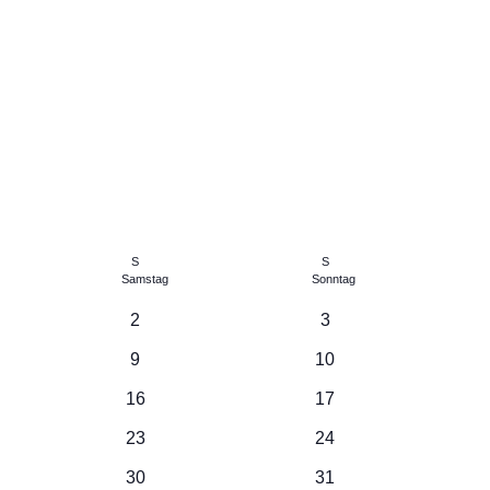
S
S
Samstag
Sonntag
0
0
2
3
altungen
Veranstaltungen
Veranstaltungen
0
0
9
10
altungen
Veranstaltungen
Veranstaltungen
0
0
16
17
altungen
Veranstaltungen
Veranstaltungen
0
0
23
24
altungen
Veranstaltungen
Veranstaltungen
0
0
30
31