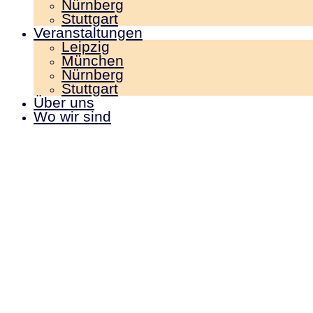
Nürnberg
Stuttgart
Veranstaltungen
Leipzig
München
Nürnberg
Stuttgart
Über uns
Wo wir sind