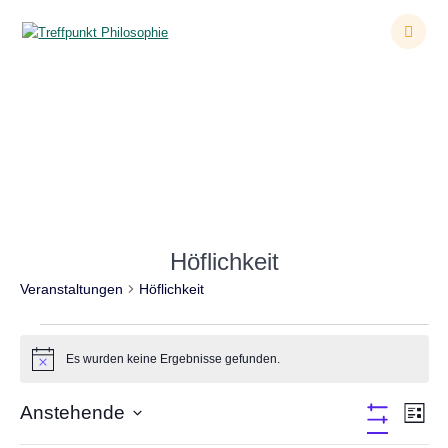
Zum
Inhalt
springen
Veranstaltungen
Höflichkeit
Veranstaltungen
Höflichkeit
Veranstaltungen
Es wurden keine Ergebnisse gefunden.
Hinweis
A
Anstehende
V
Liste
Filter
Datum
e
Verbergen