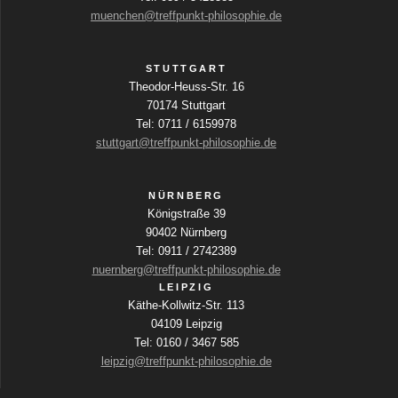
i
muenchen@treffpunkt-philosophie.de
v
i
n
c
i
g
h
STUTTGART
a
Theodor-Heuss-Str. 16
g
b
t
70174 Stuttgart
e
e
Tel: 0711 / 6159978
a
f
stuttgart@treffpunkt-philosophie.de
n
e
t
l
-
d
NÜRNBERG
i
N
e
Königstraße 39
r
a
90402 Nürnberg
o
w
Tel: 0911 / 2742389
v
i
nuernberg@treffpunkt-philosophie.de
n
r
i
LEIPZIG
d
Käthe-Kollwitz-Str. 113
g
d
04109 Leipzig
i
a
Tel: 0160 / 3467 585
e
leipzig@treffpunkt-philosophie.de
t
L
i
i