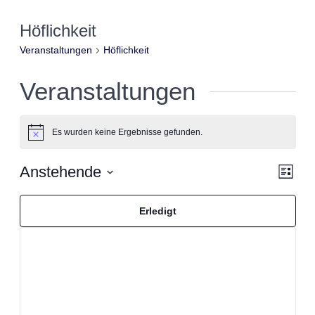
Höflichkeit
Veranstaltungen
Höflichkeit
Veranstaltungen
Es wurden keine Ergebnisse gefunden.
Hinweis
Anstehende
Ans
Vera
Liste
Filter
Datum
verbergen
Ansi
wählen.
Das
Filter
Nav
Ändern
Erledigt
der
Navi
Formular-
Eingabefelder
wird
die
Liste
der
Veranstaltungen
mit