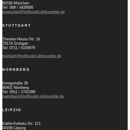
80336 München
Tel: 089 / 5428585
muenchen@treffpunkt-philosophie.de
STUTTGART
Theodor-Heuss-Str. 16
70174 Stuttgart
Tel: 0711 / 6159978
stuttgart@treffpunkt-philosophie.de
NÜRNBERG
Königstraße 39
90402 Nürnberg
Tel: 0911 / 2742389
nuernberg@treffpunkt-philosophie.de
LEIPZIG
Käthe-Kollwitz-Str. 113
04109 Leipzig