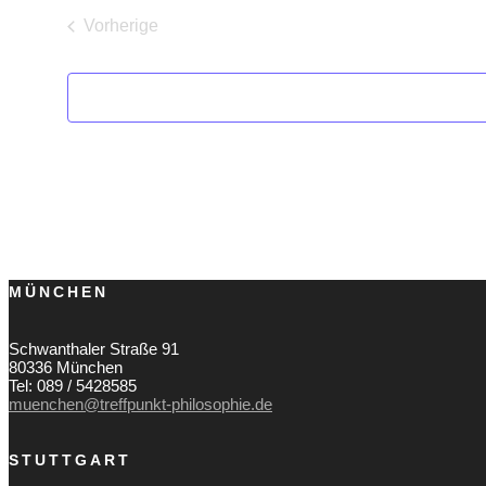
Vorherige
Veranstaltungen
MÜNCHEN
Schwanthaler Straße 91
80336 München
Tel: 089 / 5428585
muenchen@treffpunkt-philosophie.de
STUTTGART