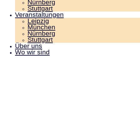
Nürnberg
Stuttgart
Veranstaltungen
Leipzig
München
Nürnberg
Stuttgart
Über uns
Wo wir sind