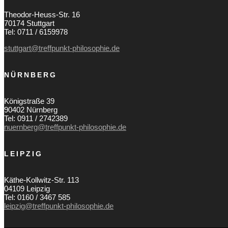
Theodor-Heuss-Str. 16
70174 Stuttgart
Tel: 0711 / 6159978
stuttgart@treffpunkt-philosophie.de
NÜRNBERG
Königstraße 39
90402 Nürnberg
Tel: 0911 / 2742389
nuernberg@treffpunkt-philosophie.de
LEIPZIG
Käthe-Kollwitz-Str. 113
04109 Leipzig
Tel: 0160 / 3467 585
leipzig@treffpunkt-philosophie.de