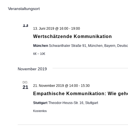
Das
wählen.
Filter
Juni 2019
Ändern
Veranstaltungsort
der
Formular-
DO.
Eingabefelder
13
wird
13. Juni 2019 @ 16:00
-
19:00
die
Wertschätzende Kommunikation
Liste
der
München
Schwanthaler Straße 91, München, Bayern, Deuts
Veranstaltungen
mit
6€ – 10€
den
gefilterten
Ergebnissen
November 2019
aktualisieren
DO.
21. November 2019 @ 14:00
-
15:30
21
Empathische Kommunikation: Wie gehe 
Stuttgart
Theodor-Heuss-Str. 16, Stuttgart
Kostenlos