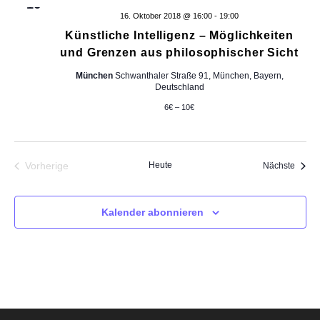
16
n
i
t
l
n
16. Oktober 2018 @ 16:00
-
19:00
d
t
e
s
Künstliche Intelligenz – Möglichkeiten
c
e
e
r
und Grenzen aus philosophischer Sicht
t
r
r
h
n
München
Schwanthaler Straße 91, München, Bayern,
ö
a
Deutschland
d
f
l
t
e
f
6€ – 10€
r
t
n
e
F
e
u
o
n
n
r
Vorherige
Heute
n
Veran
Nächste
Veranstaltungen
m
g
-
u
l
A
Kalender abonnieren
N
a
n
r
a
-
s
E
i
v
i
c
n
i
g