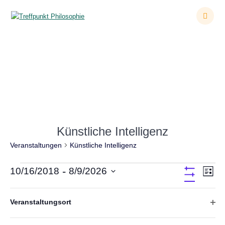
Zum
Inhalt
springen
Veranstaltungen
Künstliche Intelligenz
Veranstaltungen
Künstliche Intelligenz
Veranstaltungen
 - 
A
10/16/2018
8/9/2026
V
Liste
Filter
Datum
e
Verbergen
n
F
D
wählen.
Oktober 2018
r
Veranstaltungsort
a
i
s
F
s
a
l
DI.
i
Ä