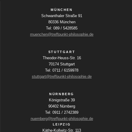
h
a
g
t
b
MÜNCHEN
Schwanthaler Straße 91
e
e
a
80336 München
f
n
Tel: 089 / 5428585
e
t
muenchen@treffpunkt-philosophie.de
l
-
d
i
N
e
STUTTGART
r
a
Theodor-Heuss-Str. 16
o
w
70174 Stuttgart
v
i
Tel: 0711 / 6159978
n
r
i
stuttgart@treffpunkt-philosophie.de
d
g
d
i
a
NÜRNBERG
e
Königstraße 39
t
L
90402 Nürnberg
i
i
Tel: 0911 / 2742389
s
nuernberg@treffpunkt-philosophie.de
o
t
LEIPZIG
e
n
Käthe-Kollwitz-Str. 113