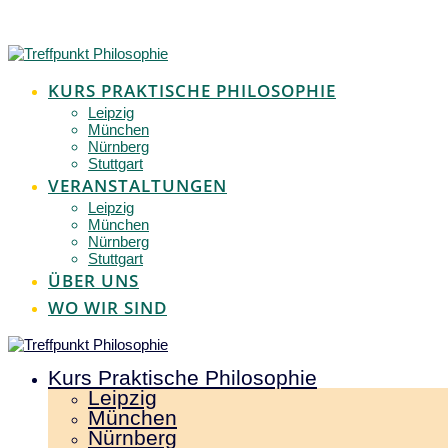
Zum
Inhalt
springen
KURS PRAKTISCHE PHILOSOPHIE
Leipzig
München
Nürnberg
Stuttgart
VERANSTALTUNGEN
Leipzig
München
Nürnberg
Stuttgart
ÜBER UNS
WO WIR SIND
Kurs Praktische Philosophie
Leipzig
München
Nürnberg