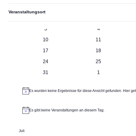
Datum
Das
wählen.
Kalender
Filter
M
Montag
D
Dienstag
Ändern
Veranstaltungsort
der
0
0
27
28
von
Formular-
Veranstaltungen
Veranstaltungen
Eingabefelder
0
0
3
4
wird
Veranstaltungen
Veranstaltungen
Veranstaltungen
die
0
0
10
11
Liste
Veranstaltungen
Veranstaltungen
der
0
0
17
18
Veranstaltungen
mit
Veranstaltungen
Veranstaltungen
0
0
24
25
den
gefilterten
Veranstaltungen
Veranstaltungen
0
0
31
1
Ergebnissen
aktualisieren
Veranstaltungen
Veranstaltungen
Es wurden keine Ergebnisse für diese Ansicht gefunden. Hier ge
Hinweis
Es gibt keine Veranstaltungen an diesem Tag.
Hinweis
Juli