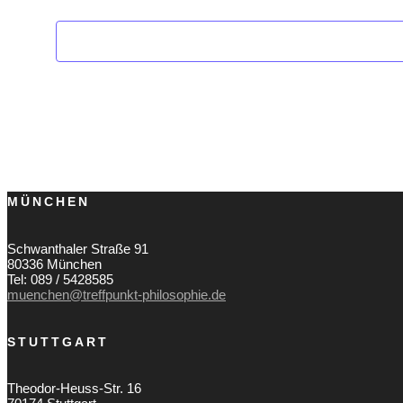
MÜNCHEN
Schwanthaler Straße 91
80336 München
Tel: 089 / 5428585
muenchen@treffpunkt-philosophie.de
STUTTGART
Theodor-Heuss-Str. 16