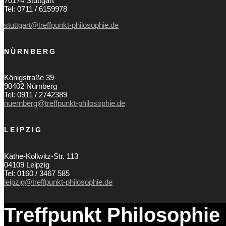
70174 Stuttgart
Tel: 0711 / 6159978
stuttgart@treffpunkt-philosophie.de
NÜRNBERG
Königstraße 39
90402 Nürnberg
Tel: 0911 / 2742389
nuernberg@treffpunkt-philosophie.de
LEIPZIG
Käthe-Kollwitz-Str. 113
04109 Leipzig
Tel: 0160 / 3467 585
leipzig@treffpunkt-philosophie.de
Treffpunkt Philosophie