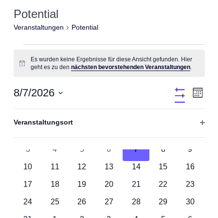
Potential
Veranstaltungen
Potential
Veranstaltungen
Es wurden keine Ergebnisse für diese Ansicht gefunden. Hier
Hinweis
geht es zu den
nächsten bevorstehenden Veranstaltungen
.
8/7/2026
Ansic
Vera
Monat
Filter
Datum
Verbergen
Ansi
wählen.
Das
Filter
Kalender
M
MONTAG
D
DIENSTAG
M
MITTWOCH
D
DONNERSTAG
F
FREITAG
S
SAMSTAG
Navig
S
SONNTA
Ändern
Veranstaltungsort
der
Navi
0
0
0
0
0
0
0
27
28
29
30
31
1
2
Filter
Formular-
von
Eingabefelder
Veranstaltungen
Veranstaltungen
Veranstaltungen
Veranstaltungen
Veranstaltungen
Veranstaltungen
Veransta
öffne
wird
0
0
0
0
0
0
0
3
4
5
6
7
8
9
die
Veranstaltungen
Veranstaltungen
Veranstaltungen
Veranstaltungen
Veranstaltungen
Veranstaltungen
Veransta
Veranstaltungen
Liste
0
0
0
0
0
0
0
10
11
12
13
14
15
16
der
Veranstaltungen
Veranstaltungen
Veranstaltungen
Veranstaltungen
Veranstaltungen
Veranstaltungen
Veranstaltungen
Veransta
0
0
0
0
0
0
0
17
18
19
20
21
22
23
mit
den
Veranstaltungen
Veranstaltungen
Veranstaltungen
Veranstaltungen
Veranstaltungen
Veranstaltungen
Veransta
gefilterten
0
0
0
0
0
0
0
24
25
26
27
28
29
30
Ergebnissen
Veranstaltungen
Veranstaltungen
Veranstaltungen
Veranstaltungen
Veranstaltungen
Veranstaltungen
Veransta
aktualisieren