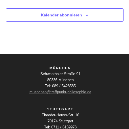
i
v
V
c
Kalender abonnieren
i
e
h
g
t
r
e
a
a
n
t
n
-
i
N
MÜNCHEN
s
Schwanthaler Straße 91
a
o
80336 München
t
v
Tel: 089 / 5428585
n
muenchen@treffpunkt-philosophie.de
a
i
g
l
STUTTGART
a
Theodor-Heuss-Str. 16
t
70174 Stuttgart
t
Tel: 0711 / 6159978