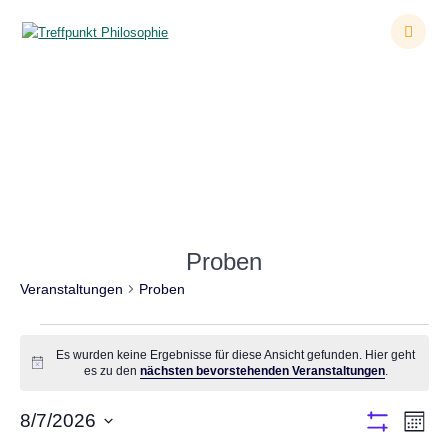
Zum
Inhalt
springen
Veranstaltungen
Proben
Veranstaltungen
Proben
Veranstaltungen
Es wurden keine Ergebnisse für diese Ansicht gefunden. Hier geht
Hinweis
es zu den
nächsten bevorstehenden Veranstaltungen
.
A
8/7/2026
V
Monat
Filter
Datum