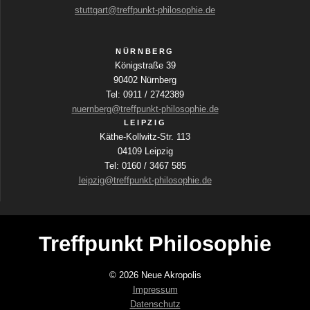
u
i
stuttgart@treffpunkt-philosophie.de
o
n
n
NÜRNBERG
g
Königstraße 39
90402 Nürnberg
e
Tel: 0911 / 2742389
nuernberg@treffpunkt-philosophie.de
n
LEIPZIG
Käthe-Kollwitz-Str. 113
04109 Leipzig
Tel: 0160 / 3467 585
leipzig@treffpunkt-philosophie.de
Treffpunkt Philosophie
© 2026 Neue Akropolis
Impressum
Datenschutz