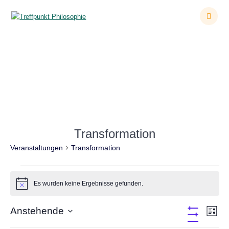
Zum
Inhalt
springen
Veranstaltungen
Transformation
Veranstaltungen
Transformation
Veranstaltungen
Es wurden keine Ergebnisse gefunden.
Hinweis
A
Anstehende
V
Liste
Filter
Datum
e
Verbergen