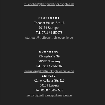
i
muenchen@treffpunkt-philosophie.de
v
i
n
c
i
g
h
STUTTGART
a
Theodor-Heuss-Str. 16
g
b
t
70174 Stuttgart
e
e
Tel: 0711 / 6159978
a
f
stuttgart@treffpunkt-philosophie.de
n
e
t
l
-
d
NÜRNBERG
i
N
e
Königstraße 39
r
a
90402 Nürnberg
o
w
Tel: 0911 / 2742389
v
i
nuernberg@treffpunkt-philosophie.de
n
r
i
LEIPZIG
d
Käthe-Kollwitz-Str. 113
g
d
04109 Leipzig
i
a
Tel: 0160 / 3467 585
e
leipzig@treffpunkt-philosophie.de
t
L
i
i