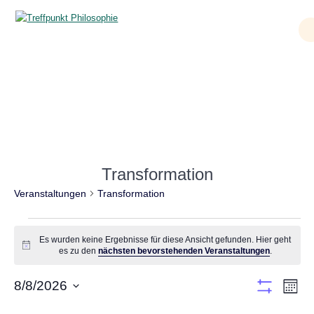
Zum
Inhalt
springen
Veranstaltungen
Transformation
Veranstaltungen
Transformation
Veranstaltungen
Es wurden keine Ergebnisse für diese Ansicht gefunden. Hier geht
Hinweis
es zu den
nächsten bevorstehenden Veranstaltungen
.
A
8/8/2026
V
Monat
Filter
Datum
e
verbergen
M
MONTAG
D
DIENSTAG
M
MITTWOCH
D
DONNERSTAG
F
FREITAG
S
SAMSTAG
S
SONNT