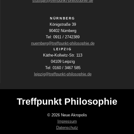
stuttgart@treffpunkt-philosophie.de
s
o
t
n
e
n
NÜRNBERG
d
g
Königstraße 39
e
90402 Nürnberg
r
e
Tel: 0911 / 2742389
V
nuernberg@treffpunkt-philosophie.de
e
n
LEIPZIG
r
Käthe-Kollwitz-Str. 113
a
04109 Leipzig
n
Tel: 0160 / 3467 585
s
leipzig@treffpunkt-philosophie.de
t
a
l
t
Treffpunkt Philosophie
u
n
© 2026 Neue Akropolis
g
Impressum
e
Datenschutz
n