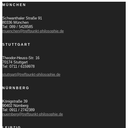
MÜNCHEN
Schwanthaler Straße 91
80336 München
Tel: 089 / 5428585
muenchen@treffpunkt-philosophie.de
STUTTGART
Theodor-Heuss-Str. 16
70174 Stuttgart
Tel: 0711 / 6159978
stuttgart@treffpunkt-philosophie.de
NÜRNBERG
Königstraße 39
90402 Nürnberg
Tel: 0911 / 2742389
nuernberg@treffpunkt-philosophie.de
LEIPZIG