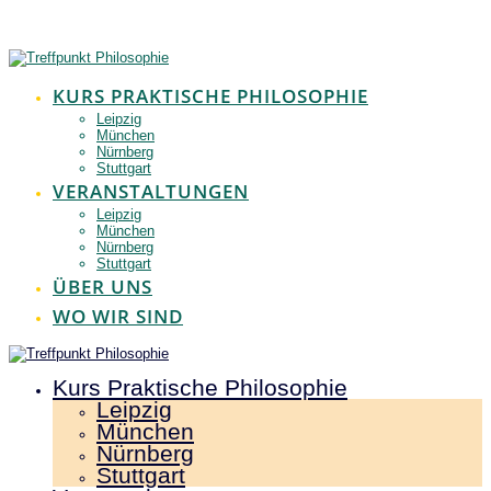
Zum
Inhalt
springen
KURS PRAKTISCHE PHILOSOPHIE
Leipzig
München
Nürnberg
Stuttgart
VERANSTALTUNGEN
Leipzig
München
Nürnberg
Stuttgart
ÜBER UNS
WO WIR SIND
Kurs Praktische Philosophie
Leipzig
München
Nürnberg
Stuttgart