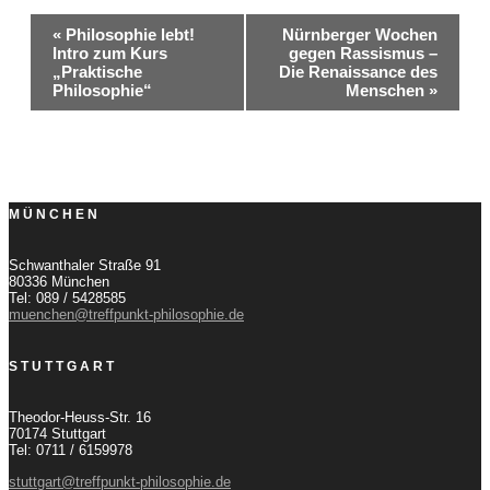
Veranstaltung-
«
Philosophie lebt!
Nürnberger Wochen
Intro zum Kurs
gegen Rassismus –
Navigation
„Praktische
Die Renaissance des
Philosophie“
Menschen
»
MÜNCHEN
Schwanthaler Straße 91
80336 München
Tel: 089 / 5428585
muenchen@treffpunkt-philosophie.de
STUTTGART
Theodor-Heuss-Str. 16
70174 Stuttgart
Tel: 0711 / 6159978
stuttgart@treffpunkt-philosophie.de