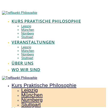
Zum
Inhalt
springen
KURS PRAKTISCHE PHILOSOPHIE
Leipzig
München
Nürnberg
Stuttgart
VERANSTALTUNGEN
Leipzig
München
Nürnberg
Stuttgart
ÜBER UNS
WO WIR SIND
Kurs Praktische Philosophie
Leipzig
München
Nürnberg
Stuttgart