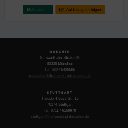
Mehr laden...
Auf Instagram folgen
MÜNCHEN
Schwanthaler Straße 91
80336 München
Tel: 089 / 5428585
muenchen@treffpunkt-philosophie.de
STUTTGART
Theodor-Heuss-Str. 16
70174 Stuttgart
Tel: 0711 / 6159978
stuttgart@treffpunkt-philosophie.de