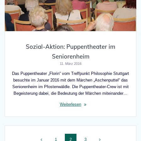
Sozial-Aktion: Puppentheater im
Seniorenheim
11. März 2016
Das Puppentheater „Florin“ vom Treffpunkt Philosophie Stuttgart
besuchte im Januar 2016 mit dem Märchen „Aschenputtel“ das
Seniorenheim im Pfostenwäldle. Die Puppentheater-Crew ist mit
Begeisterung dabei, die Bedeutung der Märchen miteinander…
Weiterlesen
Beitragsnavigation
Seite
Seite
Seite
1
2
3