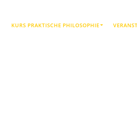
KURS PRAKTISCHE PHILOSOPHIE
VERANS
Kategorie:
Wissenschaft
Neue Akropolis • Schule der Philosophie