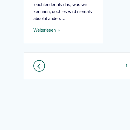
leuchtender als das, was wir
kennnen, doch es wird niemals
absolut anders…
Weiterlesen
Beitragsnavigation
Se
1