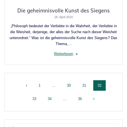
Die geheimnisvolle Kunst des Siegens
26. April 2016
„Philosoph bedeutet der Verliebte in die Wahrheit, der Verliebte in
die Weisheit, derjenige, der alles der Suche nach dieser Weisheit
unterordnet.“ Was ist die geheimnisvolle Kunst des Siegens? Das
Thema,…
Weiterlesen
Beitragsnavigation
Seite
Seite
Seite
Seite
1
…
30
31
32
Seite
Seite
Seite
33
34
…
36
Suche