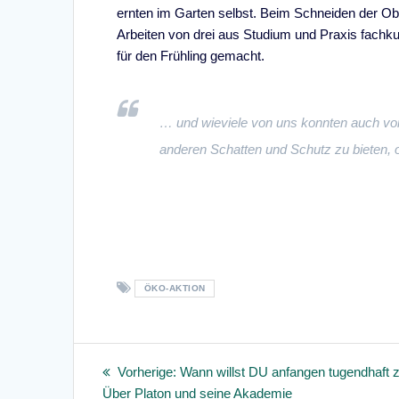
ernten im Garten selbst. Beim Schneiden der Obs
Arbeiten von drei aus Studium und Praxis fachk
für den Frühling gemacht.
… und wieviele von uns konnten auch von
anderen Schatten und Schutz zu bieten, 
ÖKO-AKTION
Beitragsnavigation
Vorheriger
Vorherige:
Wann willst DU anfangen tugendhaft 
Beitrag:
Über Platon und seine Akademie