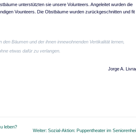
tbäume unterstützten sie unsere Volunteers. Angeleitet wurden die
undigen Vounteers. Die Obstbäume wurden zurückgeschnitten und fit
 den Bäumen und der ihnen innewohnenden Vertikalität lernen,
ohne etwas dafür zu verlangen.
Jorge A. Livr
zu leben?
Nächster
Weiter:
Sozial-Aktion: Puppentheater im Seniorenhe